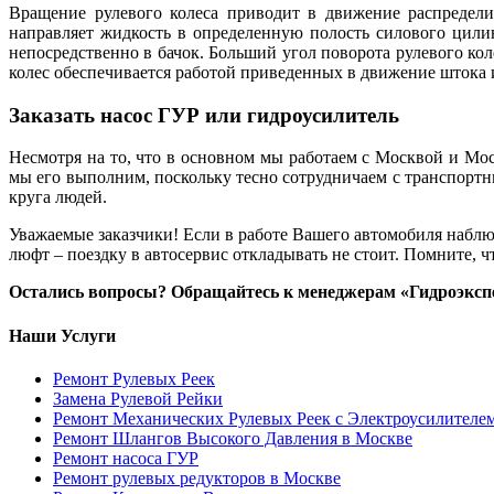
Вращение рулевого колеса приводит в движение распределит
направляет жидкость в определенную полость силового цили
непосредственно в бачок. Больший угол поворота рулевого ко
колес обеспечивается работой приведенных в движение штока 
Заказать насос ГУР или гидроусилитель
Несмотря на то, что в основном мы работаем с Москвой и Моск
мы его выполним, поскольку тесно сотрудничаем с транспорт
круга людей.
Уважаемые заказчики! Если в работе Вашего автомобиля наблюд
люфт – поездку в автосервис откладывать не стоит. Помните, ч
Остались вопросы? Обращайтесь к менеджерам «Гидроэксперт
Наши Услуги
Ремонт Рулевых Реек
Замена Рулевой Рейки
Ремонт Механических Рулевых Реек с Электроусилителе
Ремонт Шлангов Высокого Давления в Москве
Ремонт насоса ГУР
Ремонт рулевых редукторов в Москве