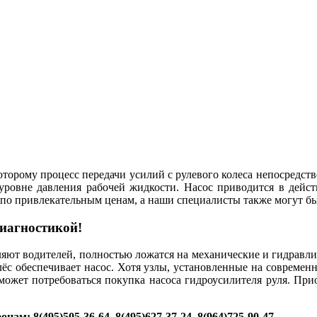
торому процесс передачи усилий с рулевого колеса непосредств
ровне давления рабочей жидкости. Насос приводится в дейст
по привлекательным ценам, а наши специалисты также могут бы
диагностикой!
ляют водителей, полностью ложатся на механические и гидрав
лёс обеспечивает насос. Хотя узлы, установленные на современн
ожет потребоваться покупка насоса гидроусилителя руля. При
фонам:
8(495)505-36-64, 8(495)627-37-24, 8(964)725-90-47