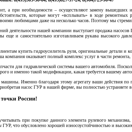
нт, а при необходимости – осуществляют замену вышедших и
стоятельств, которые могут «всплывать» в ходе ремонтных ра
своими любимцами даже на несколько часов. Поэтому мы стремим
ий деятельности нашей компании выступает продажа насосов ГУ
мы еще и самостоятельно изготавливаем рукава высокого давл
клиентам купить гидроусилитель руля, оригинальные детали и 
аша компания оказывает полный комплекс услуг в части ремонта,
запчасти для гидравлической системы вашего автомобиля. Поскол
орого и именно такой модификации, какая требуется вашему авт
е машины. Именно благодаря этому агрегату ваши действия по п
Приобретая насос ГУР в нашей фирме, вы полностью устраняете 
 точки России!
 учитывать при покупке данного элемента рулевого механизма
ы
ГУР, что обусловлено хорошей износоустойчивостью и высоки