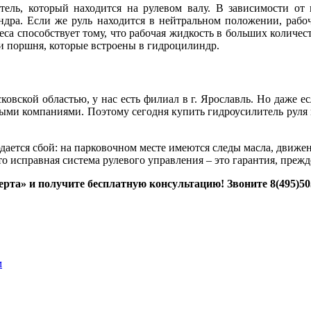
ель, который находится на рулевом валу. В зависимости от н
ндра. Если же руль находится в нейтральном положении, рабоч
леса способствует тому, что рабочая жидкость в больших количе
и поршня, которые встроены в гидроцилиндр.
овской областью, у нас есть филиал в г. Ярославль. Но даже е
ными компаниями. Поэтому сегодня купить гидроусилитель руля
ается сбой: на парковочном месте имеются следы масла, движени
то исправная система рулевого управления – это гарантия, прежд
а» и получите бесплатную консультацию! Звоните 8(495)505-
м