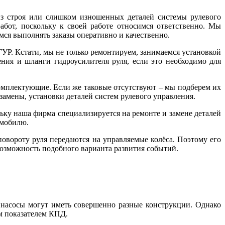
з строя или слишком изношенных деталей системы рулевого
бот, поскольку к своей работе относимся ответственно. Мы
ся выполнять заказы оперативно и качественно.
Р. Кстати, мы не только ремонтируем, занимаемся установкой
ения и шланги гидроусилителя руля, если это необходимо для
комплектующие. Если же таковые отсутствуют – мы подберем их
 замены, установки деталей систем рулевого управления.
ьку наша фирма специализируется на ремонте и замене деталей
омобилю.
овороту руля передаются на управляемые колёса. Поэтому его
возможность подобного варианта развития событий.
, насосы могут иметь совершенно разные конструкции. Однако
м показателем КПД.